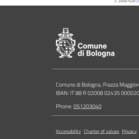
v. 24007020 |
Footer of Comune
Contacts
Comune di Bologna, Piazza Maggior
IBAN: IT 88 R 02008 02435 0000
Phone:
051203040
Accessibility
Charter of values
Privacy